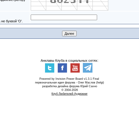
не буквой 'O'.
Анклавы Клуба в социальных сетях:
Powered by Invision Power Board v1.3.1 Final
первоначальная идея форума - Олег Маслов (helgi)
разработка дизайна форума Юрий Сахно
© 2004-2026
Клуб Любителей Аудиокниг