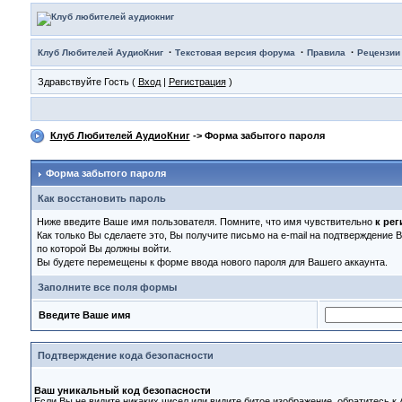
·
·
·
Клуб Любителей АудиоКниг
Текстовая версия форума
Правила
Рецензии
Здравствуйте Гость (
Вход
|
Регистрация
)
Клуб Любителей АудиоКниг
-> Форма забытого пароля
Форма забытого пароля
Как восстановить пароль
Ниже введите Ваше имя пользователя. Помните, что имя чувствительно
к рег
Как только Вы сделаете это, Вы получите письмо на e-mail на подтверждение 
по которой Вы должны войти.
Вы будете перемещены к форме ввода нового пароля для Вашего аккаунта.
Заполните все поля формы
Введите Ваше имя
Подтверждение кода безопасности
Ваш уникальный код безопасности
Если Вы не видите никаких чисел или видите битое изображение, обратитесь к