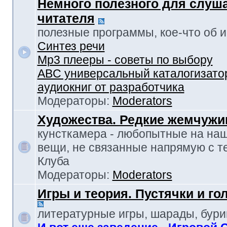
Немного полезного для слуш
читателя
полезные программы, кое-что об и-т
Синтез речи
Mp3 плееры - советы по выбору
ABC универсальный каталогизато
аудиокниг от разработчика
Модераторы:
Moderators
Художества. Редкие жемчуж
кунсткамера - любопытные на наш
вещи, не связанные напрямую с т
Клуба
Модераторы:
Moderators
Игры и теория. Пустячки и г
литературные игры, шарады, бур