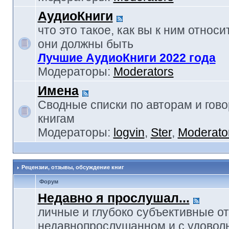
АудиоКниги
что это такое, как вы к ним относи
они должны быть
Лучшие АудиоКниги 2022 года
Модераторы:
Moderators
Имена
Сводные списки по авторам и гов
книгам
Модераторы:
logvin
,
Ster
,
Moderato
Рецензии, отзывы, обсуждение книг
Форум
Недавно я прослушал...
личные и глубоко субъективные о
недавнопрослушанном и с удовол