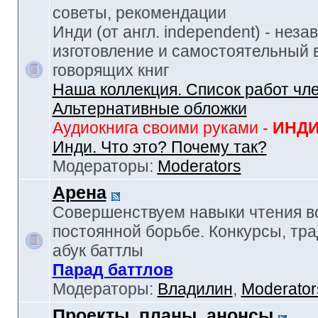
советы, рекомендации
Инди (от англ. independent) - нез
изготовление и самостоятельный в
говорящих книг
Наша коллекция. Список работ чл
Альтернативные обложки
Аудиокнига своими руками -
ИНД
Инди. Что это? Почему так?
Модераторы:
Moderators
Арена
Совершенствуем навыки чтения в
постоянной борьбе. Конкурсы, тр
абук баттлы
Парад баттлов
Модераторы:
Владилин
,
Moderator
Проекты, планы, анонсы