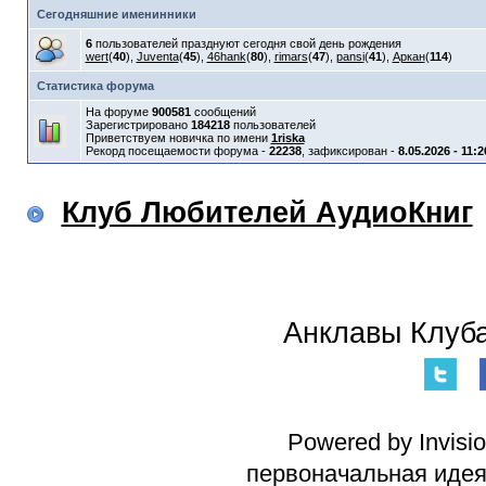
Сегодняшние именинники
6
пользователей празднуют сегодня свой день рождения
wert
(
40
),
Juventa
(
45
),
46hank
(
80
),
rimars
(
47
),
pansi
(
41
),
Аркан
(
114
)
Статистика форума
На форуме
900581
сообщений
Зарегистрировано
184218
пользователей
Приветствуем новичка по имени
1riska
Рекорд посещаемости форума -
22238
, зафиксирован -
8.05.2026 - 11:2
Клуб Любителей АудиоКниг
Анклавы Клуба
Powered by Invisi
первоначальная идея 