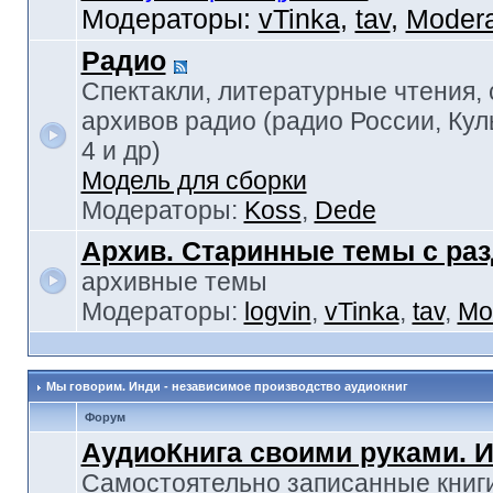
Модераторы:
vTinka
,
tav
,
Modera
Радио
Спектакли, литературные чтения,
архивов радио (радио России, Кул
4 и др)
Модель для сборки
Модераторы:
Koss
,
Dede
Архив. Старинные темы с ра
архивные темы
Модераторы:
logvin
,
vTinka
,
tav
,
Mo
Мы говорим. Инди - независимое производство аудиокниг
Форум
АудиоКнига своими руками. 
Самостоятельно записанные книги