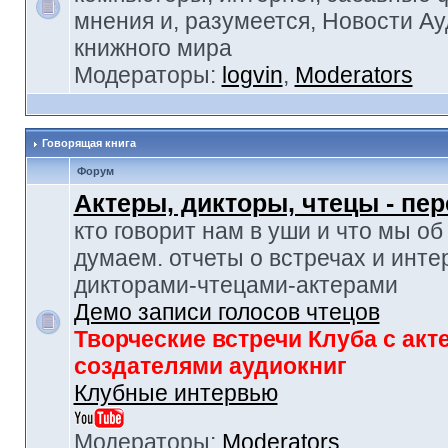
мнения и, разумеется, Новости Ау
книжного мира
Модераторы:
logvin
,
Moderators
Говорящая книга
Форум
Актеры, дикторы, чтецы - пе
кто говорит нам в уши и что мы об
думаем. отчеты о встречах и инте
дикторами-чтецами-актерами
Демо записи голосов чтецов
Творческие встречи Клуба с акт
создателями аудиокниг
Клубные интервью
Модераторы:
Moderators