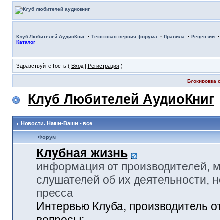
·
·
·
Клуб Любителей АудиоКниг
Текстовая версия форума
Правила
Рецензии
Каталог
Здравствуйте Гость (
Вход
|
Регистрация
)
Блокировка с
Клуб Любителей АудиоКниг
Новости. Наши-Ваши - все
Форум
Клубная жизнь
информация от производителей, 
слушателей об их деятельности, н
пресса
Интервью Клуба, производитель о
вопросы: