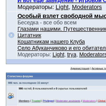
И вот еще заведение - Игровой 
Модераторы:
Light
,
Moderators
Особый взлет свободной мы
Беседка - все обо всем
Глазами нашими. Путешественник
Цитатник
Кошатникам нашего Клуба
Село Абуканчиково и его обитател
Модераторы:
Light
,
trya
,
Moderator
Администрация
|
Активные т
Статистика форума
986 чел. за последние 15 минут
986
гостей,
0
пользователей и
0
скрытых пользователей
Members
|
Trusted
|
Privileged
|
Moderator assistants
|
Moderators
|
Global