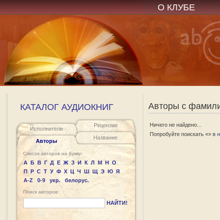
О КЛУБЕ
Авторы с фамил
КАТАЛОГ АУДИОКНИГ
Ничего не найдено...
Рецензии
Исполнители
Попробуйте поискать «» в
н
Название
Авторы
Список авторов на букву:
А
Б
В
Г
Д
Е
Ж
З
И
К
Л
М
Н
О
П
Р
С
Т
У
Ф
Х
Ц
Ч
Ш
Щ
Э
Ю
Я
A-Z
0-9
укр.
белорус.
Поиск авторов:
НАЙТИ!