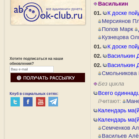
Василькин
01.
К доске пойд
Мерсиянов П
Попов Марк
Кузнецова Ол
01.
К доске пойд
02.
Василькин 
Хотите подписаться на наши
обновления?
02.
Василькин 
Смольникова
Без цикла
Всего одиннадц
Клуб в социальных сетях:
//читают:
Мане
Календарь ма(й
Календарь ма(й
Семченков А
Васильев Ал