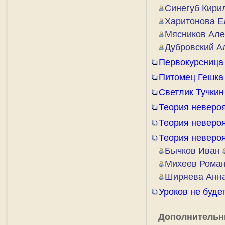
Синегуб Кири
Харитонова Е
Мясников Але
Дубровский А
Первокурсница
Питомец Гешка
Светлик Тучкин
Теория неверо
Теория неверо
Теория неверо
Бычков Иван
Михеев Рома
Ширяева Анн
Уроков не будет
Дополнительн