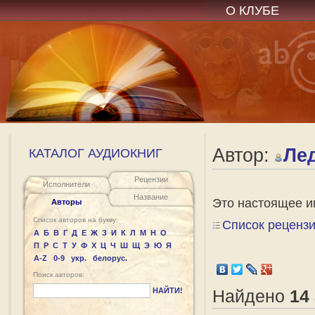
О КЛУБЕ
Автор:
Ле
КАТАЛОГ АУДИОКНИГ
Рецензии
Исполнители
Название
Это настоящее и
Авторы
Список авторов на букву:
Список рецензи
А
Б
В
Г
Д
Е
Ж
З
И
К
Л
М
Н
О
П
Р
С
Т
У
Ф
Х
Ц
Ч
Ш
Щ
Э
Ю
Я
A-Z
0-9
укр.
белорус.
Поиск авторов:
НАЙТИ!
Найдено
14