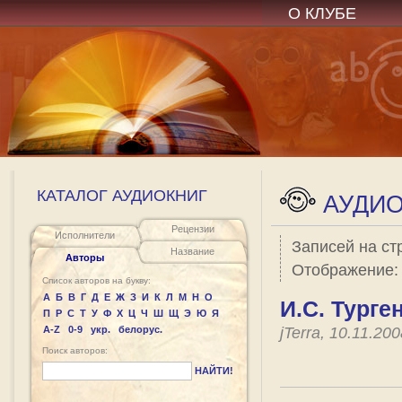
О КЛУБЕ
КАТАЛОГ АУДИОКНИГ
АУДИО
Рецензии
Исполнители
Записей на ст
Название
Авторы
Отображение
Список авторов на букву:
А
Б
В
Г
Д
Е
Ж
З
И
К
Л
М
Н
О
И.С. Турге
П
Р
С
Т
У
Ф
Х
Ц
Ч
Ш
Щ
Э
Ю
Я
A-Z
0-9
укр.
белорус.
jTerra, 10.11.2
Поиск авторов:
НАЙТИ!