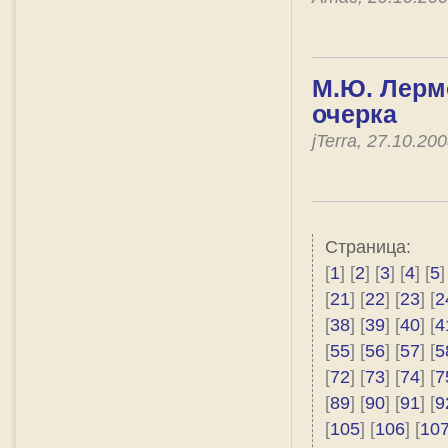
М.Ю. Лермо
очерка
jTerra, 27.10.2
Страница:
[
1
] [
2
] [
3
] [
4
] [
5
]
[
21
] [
22
] [
23
] [
2
[
38
] [
39
] [
40
] [
4
[
55
] [
56
] [
57
] [
5
[
72
] [
73
] [
74
] [
7
[
89
] [
90
] [
91
] [
9
[
105
] [
106
] [
10