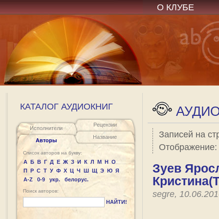
О КЛУБЕ
КАТАЛОГ АУДИОКНИГ
АУДИО
Рецензии
Исполнители
Записей на ст
Название
Авторы
Отображение
Список авторов на букву:
А
Б
В
Г
Д
Е
Ж
З
И
К
Л
М
Н
О
Зуев Яросл
П
Р
С
Т
У
Ф
Х
Ц
Ч
Ш
Щ
Э
Ю
Я
Кристина(Т
A-Z
0-9
укр.
белорус.
Поиск авторов:
segre, 10.06.20
НАЙТИ!