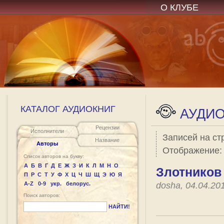
О КЛУБЕ
КАТАЛОГ АУДИОКНИГ
АУДИО
Рецензии
Исполнители
Записей на ст
Название
Авторы
Отображение
Список авторов на букву:
А
Б
В
Г
Д
Е
Ж
З
И
К
Л
М
Н
О
Злотников
П
Р
С
Т
У
Ф
Х
Ц
Ч
Ш
Щ
Э
Ю
Я
A-Z
0-9
укр.
белорус.
dosha, 04.04.20
Поиск авторов:
НАЙТИ!