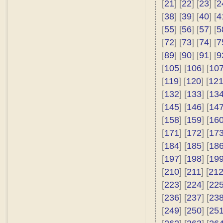
[
21
] [
22
] [
23
] [
2
[
38
] [
39
] [
40
] [
4
[
55
] [
56
] [
57
] [
5
[
72
] [
73
] [
74
] [
7
[
89
] [
90
] [
91
] [
9
[
105
] [
106
] [
10
[
119
] [
120
] [
12
[
132
] [
133
] [
13
[
145
] [
146
] [
14
[
158
] [
159
] [
16
[
171
] [
172
] [
17
[
184
] [
185
] [
18
[
197
] [
198
] [
19
[
210
] [
211
] [
21
[
223
] [
224
] [
22
[
236
] [
237
] [
23
[
249
] [
250
] [
25