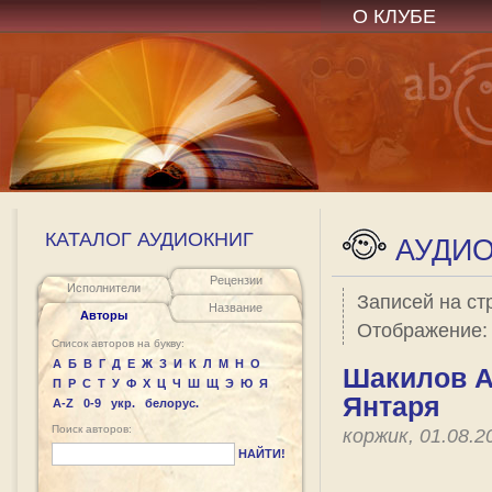
О КЛУБЕ
КАТАЛОГ АУДИОКНИГ
АУДИО
Рецензии
Исполнители
Записей на ст
Название
Авторы
Отображение
Список авторов на букву:
А
Б
В
Г
Д
Е
Ж
З
И
К
Л
М
Н
О
Шакилов Ал
П
Р
С
Т
У
Ф
Х
Ц
Ч
Ш
Щ
Э
Ю
Я
Янтаря
A-Z
0-9
укр.
белорус.
Поиск авторов:
коржик, 01.08.
НАЙТИ!