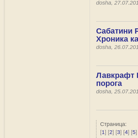
dosha, 27.07.20
Сабатини 
Хроника к
dosha, 26.07.20
Лавкрафт Г
порога
dosha, 25.07.20
Страница:
[
1
] [
2
] [
3
] [
4
] [
5
]