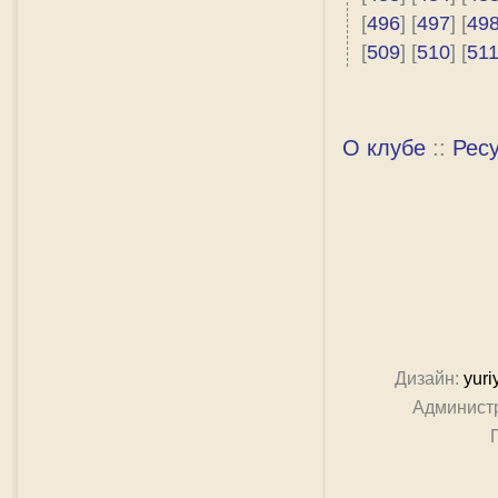
[
496
] [
497
] [
49
[
509
] [
510
] [
51
О клубе
::
Рес
Дизайн:
yuri
Админист