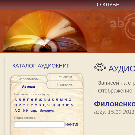
О КЛУБЕ
КАТАЛОГ АУДИОКНИГ
АУДИО
Рецензии
Исполнители
Записей на ст
Название
Авторы
Отображение
Список авторов на букву:
А
Б
В
Г
Д
Е
Ж
З
И
К
Л
М
Н
О
Филоненко 
П
Р
С
Т
У
Ф
Х
Ц
Ч
Ш
Щ
Э
Ю
Я
A-Z
0-9
укр.
белорус.
azzy, 15.10.201
Поиск авторов:
НАЙТИ!