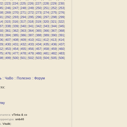
22
] [
223
] [
224
] [
225
] [
226
] [
227
] [
228
] [
229
] [
230
]
45
] [
246
] [
247
] [
248
] [
249
] [
250
] [
251
] [
252
] [
253
]
68
] [
269
] [
270
] [
271
] [
272
] [
273
] [
274
] [
275
] [
276
]
91
] [
292
] [
293
] [
294
] [
295
] [
296
] [
297
] [
298
] [
299
]
14
] [
315
] [
316
] [
317
] [
318
] [
319
] [
320
] [
321
] [
322
]
37
] [
338
] [
339
] [
340
] [
341
] [
342
] [
343
] [
344
] [
345
]
60
] [
361
] [
362
] [
363
] [
364
] [
365
] [
366
] [
367
] [
368
]
83
] [
384
] [
385
] [
386
] [
387
] [
388
] [
389
] [
390
] [
391
]
06
] [
407
] [
408
] [
409
] [
410
] [
411
] [
412
] [
413
] [
414
]
29
] [
430
] [
431
] [
432
] [
433
] [
434
] [
435
] [
436
] [
437
]
52
] [
453
] [
454
] [
455
] [
456
] [
457
] [
458
] [
459
] [
460
]
75
] [
476
] [
477
] [
478
] [
479
] [
480
] [
481
] [
482
] [
483
]
98
] [
499
] [
500
] [
501
] [
502
] [
503
] [
504
] [
505
] [
506
]
ь
::
ЧаВо
::
Полезно
::
Форум
ях:
лку
аталога:
vTinka & co
орректура:
smb46
a.
Vitalik
)