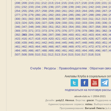
[
208
] [
209
] [
210
] [
211
] [
212
] [
213
] [
214
] [
215
] [
216
] [
217
] [
218
] [
219
] [
220
] [
221
] [
2
[
231
] [
232
] [
233
] [
234
] [
235
] [
236
] [
237
] [
238
] [
239
] [
240
] [
241
] [
242
] [
243
] [
244
] [
2
[
254
] [
255
] [
256
] [
257
] [
258
] [
259
] [
260
] [
261
] [
262
] [
263
] [
264
] [
265
] [
266
] [
267
] [
2
[
277
] [
278
] [
279
] [
280
] [
281
] [
282
] [
283
] [
284
] [
285
] [
286
] [
287
] [
288
] [
289
] [
290
] [
2
[
300
] [
301
] [
302
] [
303
] [
304
] [
305
] [
306
] [
307
] [
308
] [
309
] [
310
] [
311
] [
312
] [
313
] [
3
[
323
] [
324
] [
325
] [
326
] [
327
] [
328
] [
329
] [
330
] [
331
] [
332
] [
333
] [
334
] [
335
] [
336
] [
3
[
346
] [
347
] [
348
] [
349
] [
350
] [
351
] [
352
] [
353
] [
354
] [
355
] [
356
] [
357
] [
358
] [
359
] [
3
[
369
] [
370
] [
371
] [
372
] [
373
] [
374
] [
375
] [
376
] [
377
] [
378
] [
379
] [
380
] [
381
] [
382
] [
3
[
392
] [
393
] [
394
] [
395
] [
396
] [
397
] [
398
] [
399
] [
400
] [
401
] [
402
] [
403
] [
404
] [
405
] [
4
[
415
] [
416
] [
417
] [
418
] [
419
] [
420
] [
421
] [
422
] [
423
] [
424
] [
425
] [
426
] [
427
] [
428
] [
4
[
438
] [
439
] [
440
] [
441
] [
442
] [
443
] [
444
] [
445
] [
446
] [
447
] [
448
] [
449
] [
450
] [
451
] [
4
[
461
] [
462
] [
463
] [
464
] [
465
] [
466
] [
467
] [
468
] [
469
] [
470
] [
471
] [
472
] [
473
] [
474
] [
4
[
484
] [
485
] [
486
] [
487
] [
488
] [
489
] [
490
] [
491
] [
492
] [
493
] [
494
] [
495
] [
496
] [
497
] [
4
[
507
] [
508
] [
509
] [
510
] [
511
] [
512
] [
513
] [
514
] [
515
] [
516
] [
517
] [
518
] [
519
]
О клубе
::
Ресурсы
::
Правообладателям
::
Обратная связ
Анклавы Клуба в социальных сет
подписаться на почтовую рассы
abook-club.ru
©
2004-2021
Дизайн:
yuriy12
,
Alexxus
, Верстка:
gracer
, Поддержка к
Администрирование сервиса:
nicksu
, Выборочная к
Программирование:
Виталий Ляпота
(a.k.