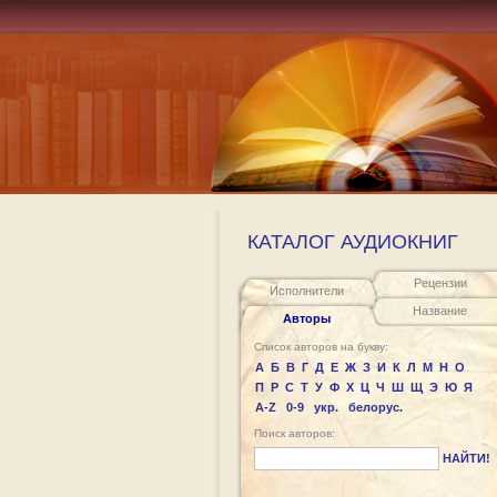
КАТАЛОГ АУДИОКНИГ
Рецензии
Исполнители
Название
Авторы
Список авторов на букву:
А
Б
В
Г
Д
Е
Ж
З
И
К
Л
М
Н
О
П
Р
С
Т
У
Ф
Х
Ц
Ч
Ш
Щ
Э
Ю
Я
A-Z
0-9
укр.
белорус.
Поиск авторов:
НАЙТИ!