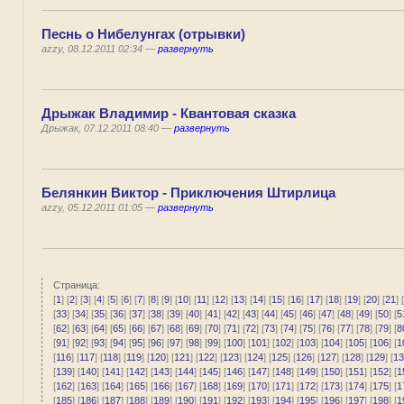
Песнь о Нибелунгах (отрывки)
azzy, 08.12.2011 02:34 —
развернуть
Дрыжак Владимир - Квантовая сказка
Дрыжак, 07.12.2011 08:40 —
развернуть
Белянкин Виктор - Приключения Штирлица
azzy, 05.12.2011 01:05 —
развернуть
Страница:
[
1
] [
2
] [
3
] [
4
] [
5
] [
6
] [
7
] [
8
] [
9
] [
10
] [
11
] [
12
] [
13
] [
14
] [
15
] [
16
] [
17
] [
18
] [
19
] [
20
] [
21
] [
[
33
] [
34
] [
35
] [
36
] [
37
] [
38
] [
39
] [
40
] [
41
] [
42
] [
43
] [
44
] [
45
] [
46
] [
47
] [
48
] [
49
] [
50
] [
5
[
62
] [
63
] [
64
] [
65
] [
66
] [
67
] [
68
] [
69
] [
70
] [
71
] [
72
] [
73
] [
74
] [
75
] [
76
] [
77
] [
78
] [
79
] [
8
[
91
] [
92
] [
93
] [
94
] [
95
] [
96
] [
97
] [
98
] [
99
] [
100
] [
101
] [
102
] [
103
] [
104
] [
105
] [
106
] [
1
[
116
] [
117
] [
118
] [
119
] [
120
] [
121
] [
122
] [
123
] [
124
] [
125
] [
126
] [
127
] [
128
] [
129
] [
13
[
139
] [
140
] [
141
] [
142
] [
143
] [
144
] [
145
] [
146
] [
147
] [
148
] [
149
] [
150
] [
151
] [
152
] [
1
[
162
] [
163
] [
164
] [
165
] [
166
] [
167
] [
168
] [
169
] [
170
] [
171
] [
172
] [
173
] [
174
] [
175
] [
1
[
185
] [
186
] [
187
] [
188
] [
189
] [
190
] [
191
] [
192
] [
193
] [
194
] [
195
] [
196
] [
197
] [
198
] [
1