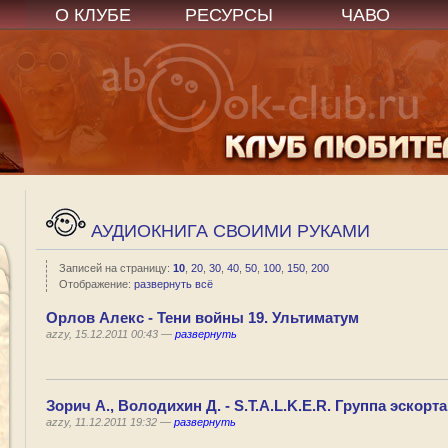
О КЛУБЕ
РЕСУРСЫ
ЧАВО
АУДИОКНИГА СВОИМИ РУКАМИ
Записей на страницу:
10
,
20
,
30
,
40
,
50
,
100
,
150
,
200
Отображение:
развернуть всё
Орлов Алекс - Тени войны 19. Ультиматум
azzy, 15.12.2011 00:43 —
развернуть
Зорич А., Володихин Д. - S.T.A.L.K.E.R. Группа эскорта
azzy, 11.12.2011 19:32 —
развернуть