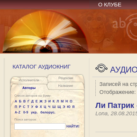
О КЛУБЕ
КАТАЛОГ АУДИОКНИГ
АУДИО
Рецензии
Исполнители
Записей на ст
Название
Авторы
Отображение
Список авторов на букву:
А
Б
В
Г
Д
Е
Ж
З
И
К
Л
М
Н
О
Ли Патрик 
П
Р
С
Т
У
Ф
Х
Ц
Ч
Ш
Щ
Э
Ю
Я
A-Z
0-9
укр.
белорус.
Lona, 28.08.201
Поиск авторов:
НАЙТИ!