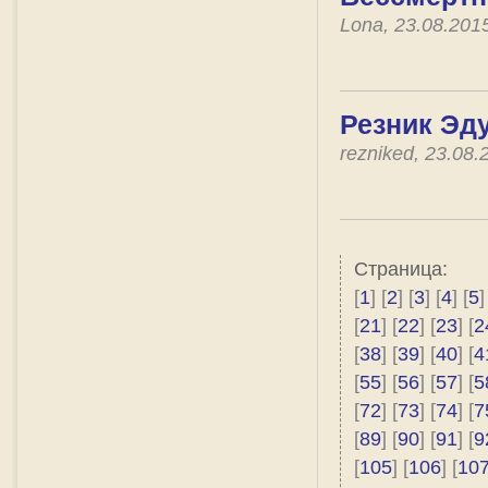
Lona, 23.08.201
Резник Эду
rezniked, 23.08
Страница:
[
1
] [
2
] [
3
] [
4
] [
5
]
[
21
] [
22
] [
23
] [
2
[
38
] [
39
] [
40
] [
4
[
55
] [
56
] [
57
] [
5
[
72
] [
73
] [
74
] [
7
[
89
] [
90
] [
91
] [
9
[
105
] [
106
] [
10