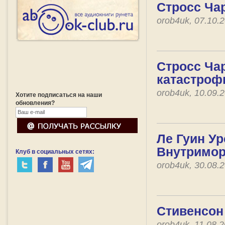
Стросс Чар
orob4uk, 07.10.
Стросс Чар
катастро
orob4uk, 10.09.
Хотите подписаться на наши
обновления?
Ле Гуин Ур
Внутримо
Клуб в социальных сетях:
orob4uk, 30.08.
Стивенсон 
orob4uk, 11.08.