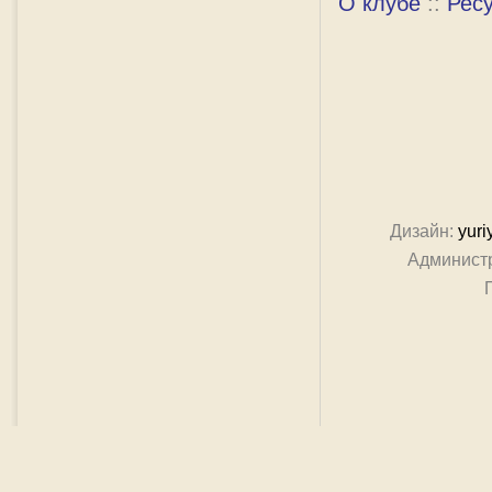
О клубе
::
Рес
Дизайн:
yuri
Админист