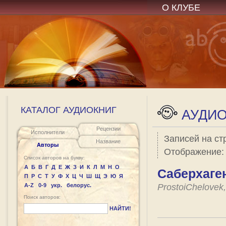
О КЛУБЕ
КАТАЛОГ АУДИОКНИГ
АУДИО
Рецензии
Исполнители
Записей на ст
Название
Авторы
Отображение
Список авторов на букву:
А
Б
В
Г
Д
Е
Ж
З
И
К
Л
М
Н
О
Саберхаге
П
Р
С
Т
У
Ф
Х
Ц
Ч
Ш
Щ
Э
Ю
Я
A-Z
0-9
укр.
белорус.
ProstoiChelovek
Поиск авторов:
НАЙТИ!