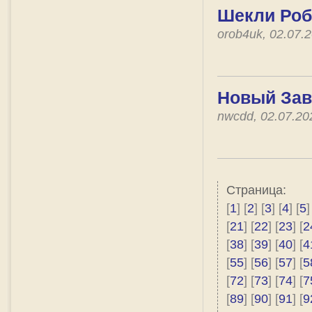
Шекли Роб
orob4uk, 02.07.
Новый Заве
nwcdd, 02.07.2
Страница:
[
1
] [
2
] [
3
] [
4
] [
5
]
[
21
] [
22
] [
23
] [
2
[
38
] [
39
] [
40
] [
4
[
55
] [
56
] [
57
] [
5
[
72
] [
73
] [
74
] [
7
[
89
] [
90
] [
91
] [
9