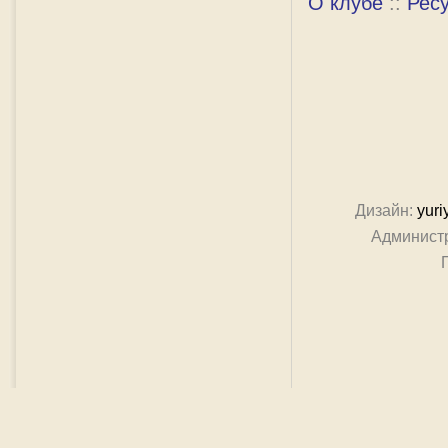
О клубе
::
Рес
Дизайн:
yuri
Админист