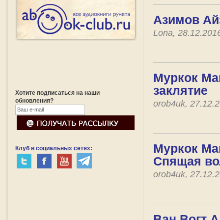
Азимов Айз
Lona, 28.12.201
Муркок Май
заклятие
Хотите подписаться на наши
обновления?
orob4uk, 27.12.
Муркок Май
Клуб в социальных сетях:
Спящая в
orob4uk, 27.12.
Ван Вогт 