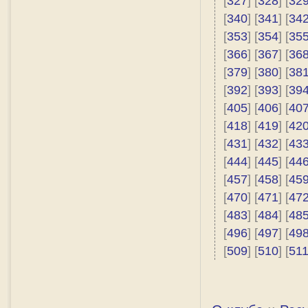
[
327
] [
328
] [
32
[
340
] [
341
] [
34
[
353
] [
354
] [
35
[
366
] [
367
] [
36
[
379
] [
380
] [
38
[
392
] [
393
] [
39
[
405
] [
406
] [
40
[
418
] [
419
] [
42
[
431
] [
432
] [
43
[
444
] [
445
] [
44
[
457
] [
458
] [
45
[
470
] [
471
] [
47
[
483
] [
484
] [
48
[
496
] [
497
] [
49
[
509
] [
510
] [
51