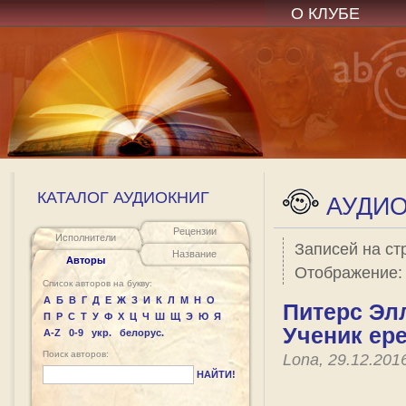
О КЛУБЕ
КАТАЛОГ АУДИОКНИГ
АУДИО
Рецензии
Исполнители
Записей на ст
Название
Авторы
Отображение
Список авторов на букву:
А
Б
В
Г
Д
Е
Ж
З
И
К
Л
М
Н
О
Питерс Элл
П
Р
С
Т
У
Ф
Х
Ц
Ч
Ш
Щ
Э
Ю
Я
Ученик ер
A-Z
0-9
укр.
белорус.
Поиск авторов:
Lona, 29.12.201
НАЙТИ!