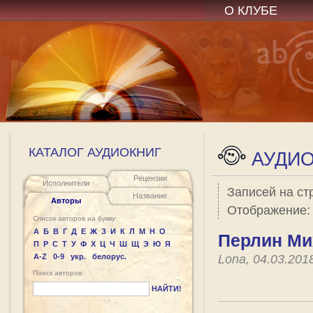
О КЛУБЕ
КАТАЛОГ АУДИОКНИГ
АУДИО
Рецензии
Исполнители
Записей на ст
Название
Авторы
Отображение
Список авторов на букву:
А
Б
В
Г
Д
Е
Ж
З
И
К
Л
М
Н
О
Перлин Ми
П
Р
С
Т
У
Ф
Х
Ц
Ч
Ш
Щ
Э
Ю
Я
A-Z
0-9
укр.
белорус.
Lona, 04.03.201
Поиск авторов:
НАЙТИ!