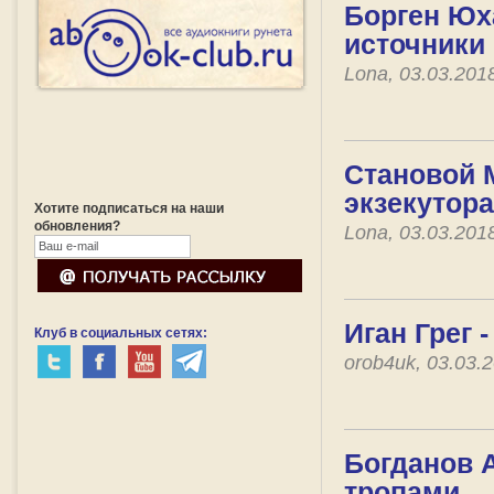
Борген Юх
источники
Lona, 03.03.201
Становой 
экзекутора
Хотите подписаться на наши
обновления?
Lona, 03.03.201
Иган Грег 
Клуб в социальных сетях:
orob4uk, 03.03.
Богданов 
тропами