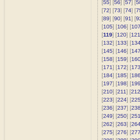
[
55
] [
56
] [
57
] [
5
[
72
] [
73
] [
74
] [
7
[
89
] [
90
] [
91
] [
9
[
105
] [
106
] [
10
[
119
] [
120
] [
12
[
132
] [
133
] [
13
[
145
] [
146
] [
14
[
158
] [
159
] [
16
[
171
] [
172
] [
17
[
184
] [
185
] [
18
[
197
] [
198
] [
19
[
210
] [
211
] [
21
[
223
] [
224
] [
22
[
236
] [
237
] [
23
[
249
] [
250
] [
25
[
262
] [
263
] [
26
[
275
] [
276
] [
27